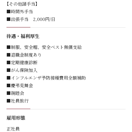
【その他諸手当】
■時間外手当
■出張手当 2,000円/日
待遇・福利厚生
■制服、安全帽、安全ベスト無償支給
■退職金制度あり
■定期健康診断
■がん保険加入
■インフルエンザ予防接種費用全額補助
■慶弔見舞金
■親睦会
■社員旅行
雇用形態
正社員