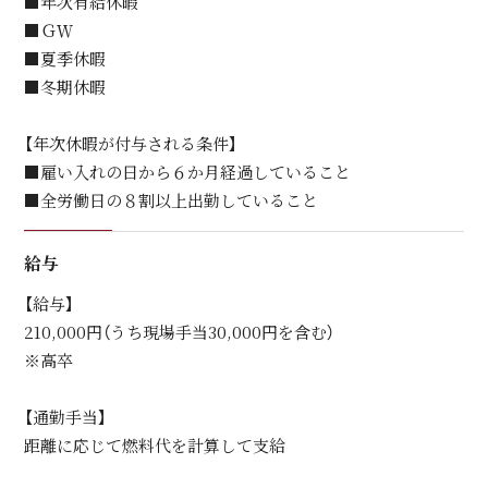
■年次有給休暇
■ＧＷ
■夏季休暇
■冬期休暇
【年次休暇が付与される条件】
■雇い入れの日から６か月経過していること
■全労働日の８割以上出勤していること
給与
【給与】
210,000円（うち現場手当30,000円を含む）
※高卒
【通勤手当】
距離に応じて燃料代を計算して支給